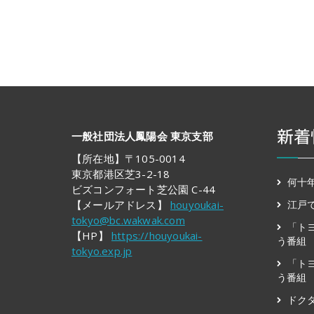
新着
一般社団法人鳳陽会 東京支部
【所在地】〒105-0014
東京都港区芝3-2-18
何十
ビズコンフォート芝公園 C-44
【メールアドレス】
houyoukai-
江戸
tokyo@bc.wakwak.com
「ト
【HP】
https://houyoukai-
う番組 
tokyo.exp.jp
「ト
う番組
ドクタ