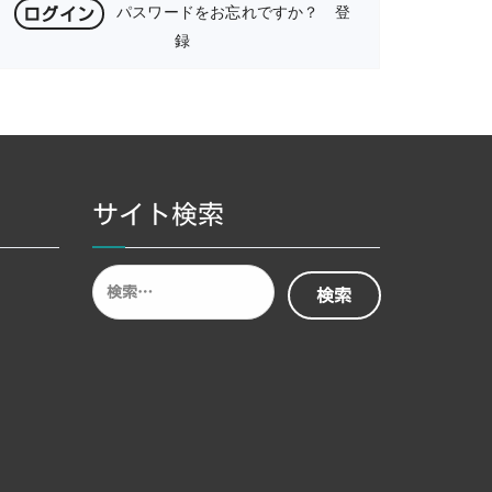
パスワードをお忘れですか？
登
録
サイト検索
検
索: