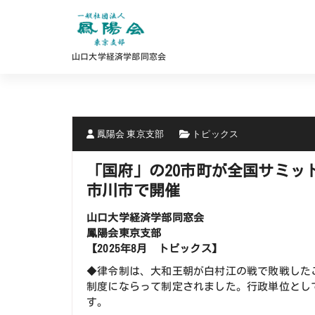
コ
ン
テ
ン
山口大学経済学部同窓会
ツ
へ
ス
キ
ッ
プ
鳳陽会 東京支部
トピックス
「国府」の20市町が全国サミッ
市川市で開催
山口大学経済学部同窓会
鳳陽会東京支部
【2025年8月 トピックス】
◆律令制は、大和王朝が白村江の戦で敗戦した
制度にならって制定されました。行政単位とし
す。