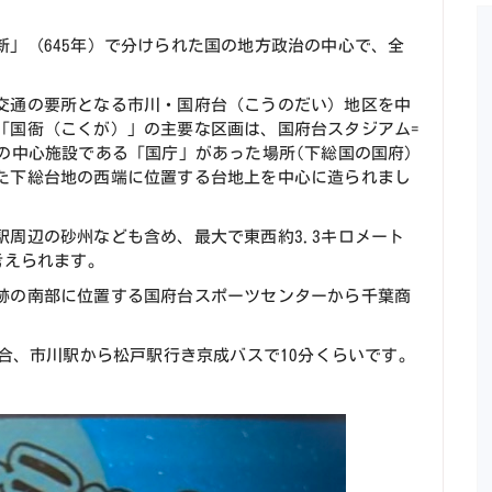
」（645年）で分けられた国の地方政治の中心で、全
交通の要所となる市川・国府台（こうのだい）地区を中
「国衙（こくが）」の主要な区画は、国府台スタジアム=
の中心施設である「国庁」があった場所(下総国の国府)
た下総台地の西端に位置する台地上を中心に造られまし
周辺の砂州なども含め、最大で東西約3.3キロメート
考えられます。
跡の南部に位置する国府台スポーツセンターから千葉商
場合、市川駅から松戸駅行き京成バスで10分くらいです。