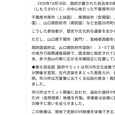
2025年10月18日、国府が置かれた自治体
（しもうさのくに）の中心地だった千葉県市川
千葉県市原市（上総国）、南房総市（安房国）
国）、山口県防府市（周防国）など全国20市町
こうした参加者が、歴史や文化的な遺産を生か
ただし、山口県下関市（長門）、宮崎県西都市
周防国国府は、山口県防府市国衙1 – 3・5丁
の地方行政関連施設跡で、国史跡に指定されて
央、多々良山の南に広がる沖積段丘に位置して
◆第６回全国 国府サミットは市川市文化会館で
が開催を宣言。古代衣装をまとった首長らが、
明。市川市は万葉集に出てくる伝説の美女・真
ました。
市川市はサミット開催に合わせ、過去の資料や
たVR（仮想現実）映像を作製。来場者は会場
の様子に思いを巡らせました。
この映像は、現地で史跡のVR映像を体験でき