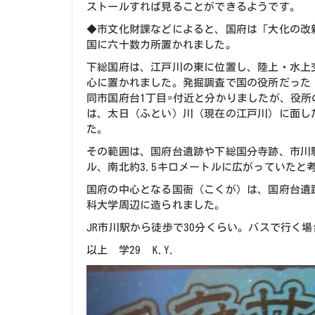
ストールすれば見ることができるようです。
◆市文化財課などによると、国府は「大化の改新
国に六十数カ所置かれました。
下総国府は、江戸川の東に位置し、陸上・水上
心に置かれました。発掘調査で国の役所だった
同市国府台1丁目=付近と分かりましたが、役所
は、太日（ふとい）川（現在の江戸川）に面し
た。
その範囲は、国府台遺跡や下総国分寺跡、市川駅
ル、南北約3.5キロメートルに広がっていたと
国府の中心となる国衙（こくが）は、国府台遺
科大学周辺に造られました。
JR市川駅から徒歩で30分くらい。バスで行く
以上 学29 K.Y.