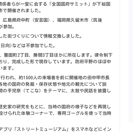
の関係者らが一堂に会する「全国国府サミット」が下総国
市で開催されました。
、広島県府中町（安芸国）、福岡県久留米市（筑後
が参加。
した街づくりについて情報交換しました。
(日向)などは不参加でした。
目、警固町2丁目、勝間3丁目ほかに所在します。律令制下
おり、完成した形で現存しています。防府平野のほぼ中
います。
行われ、約1500人の来場者を前に開催地の田中甲市長
各地の国府の発掘・保存状態や地元の観光について説
間の手児奈（てこな）をテーマに、太鼓や民話を披露し
歴史家の研究をもとに、当時の国府の様子などを再現し
に設けられた体験コーナーで、専用ゴーグルを使って当時
るアプリ「ストリートミュージアム」をスマホなどにイン