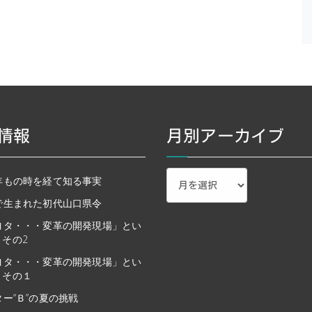
情報
月別アーカイブ
月
年もの時を経て知る事実
別
で生まれた初代山口県令
ア
ー
ヨタ・・・変革の開発現場」とい
カ
その2
イ
ブ
ヨタ・・・変革の開発現場」とい
 その１
ー“Ｂ”の夏の挑戦