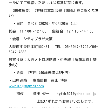
ールにてご連絡いただければ幸甚に存じます。
【開催概要】（詳細は本部会報『鳳陽』をご覧くださ
い）
・日時 令和8（2026）年6月20日（土）
総会 11：00～12：00 懇親会 12：15～14：30
・会場 シティプラザ大阪
大阪市中央区本町橋2-31 TEL：06-6947-7702／06-
6947-7888
最寄り駅：大阪メトロ堺筋線・中央線「堺筋本町」徒
歩6分
・会費 1万円（40歳未満は5千円）
・出席連絡 事務局長 徳山 博詞
wwhill7.lj@gmail.com
補佐 横出 俊一 tgfdx621@yahoo.co.jp
上記いずれかへお願いいたします。