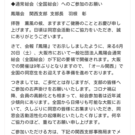
◆通常総会（全国総会）へのご参加のお願い
鳳陽会 関西支部 支部長 羽根 彰
拝啓 薫風の候、ますますご健勝のこととお慶び申し
上げます。日頃は同窓会活動にご協力をいただき、誠
にありがとうございます。
さて、会報『鳳陽』でお示ししましたように、来る6月
20日（土）、大阪市において一般社団法人鳳陽会通常
総会（全国総会）が下記の要領で開催されます。大阪
での開催は9年ぶりとなりますので、「オール関西」で
全国の同窓生をお迎えする準備を進めております。
つきましては、ご多忙とは存じますが、支部の皆様へ
ご参加のお声掛けをお願いいたします。コロナ禍以
降、会員の高齢化とも相まって、総会参加者は近年減
少傾向にあります。全国から日帰りも可能な大阪にお
いて、久しぶりに同窓の皆様にお集まりいただき、同
窓会活動活性化の起爆剤といたしたく存じます。何卒
ご協力のほど、重ねてお願い申し上げます。
ご参加いただける方は、下記の関西支部事務局までメ