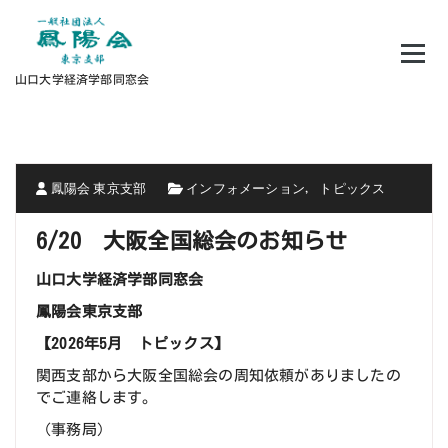
コ
ン
テ
ン
山口大学経済学部同窓会
ツ
へ
ス
キ
ッ
プ
鳳陽会 東京支部
インフォメーション
トピックス
,
6/20 大阪全国総会のお知らせ
山口大学経済学部同窓会
鳳陽会東京支部
【2026年5月 トピックス】
関西支部から大阪全国総会の周知依頼がありましたの
でご連絡します。
（事務局）