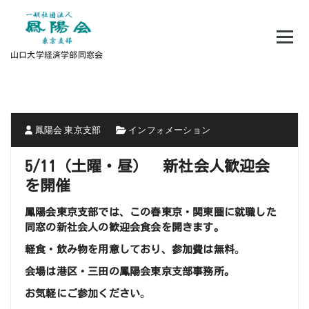
コ
ン
テ
ン
山口大学経済学部同窓会
ツ
へ
ス
キ
ッ
プ
鳳陽会 東京支部
インフォメーション
5/11（土曜・昼） 新社会人歓迎会
を開催
鳳陽会東京支部では、この春東京・関東圏に就職した
同窓の新社会人の歓迎会食会を開きます。
軽食・飲み物を用意しており、参加費は無料
。
会場は港区・三田の鳳陽会東京支部事務所。
お気軽にご参加ください
。