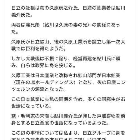
日立の社祖は萩の久原房之介氏、日産の創業者は鮎川
義介氏だ。
両者は義兄弟（鮎川は久原の妻の兄）の関係にあっ
た。
久原氏が日立鉱山、後の久原工業所を設立し第一次大
戦では巨利を得たようだ。
しかし大戦後は不振に陥り、経営再建を鮎川氏に頼
み、自らは政界に身を投じる。
久原工業は日本産業と改称され鉱山部門が日本鉱業
（現在のJXホールディングス）となり、後の日産コン
ツェルンの源流となった。
この日本鉱業にも私の同期を含め、多くの同窓生がお
世話になっている。
萩・毛利家の末裔も鮎川義介氏が興した戸畑鋳物を前
身とする日立金属の世話になっているようだ。
この辺の事情については私より、日立グループに身を
置かれた諸先輩の方がはるかに詳しいはずだ。