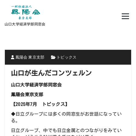
コ
ン
テ
ン
山口大学経済学部同窓会
ツ
へ
ス
キ
ッ
プ
鳳陽会 東京支部
トピックス
山口が生んだコンツェルン
山口大学経済学部同窓会
鳳陽会東京支部
【2025年7月 トピックス】
◆日立グループには多くの同窓生がお世話になってい
る。
日立グループ、中でも日立金属とのつながりをみてい