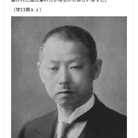
（学23期ｋｚ）