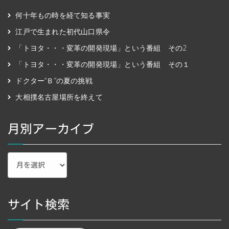
何十年もの時を経て知る事実
江戸で生まれた初代山口県令
「トヨタ・・・変革の開発現場」という番組 その2
「トヨタ・・・変革の開発現場」という番組 その１
ドクター“Ｂ”の夏の挑戦
大相撲名古屋場所を終えて
月別アーカイブ
月
別
ア
ー
カ
サイト検索
イ
ブ