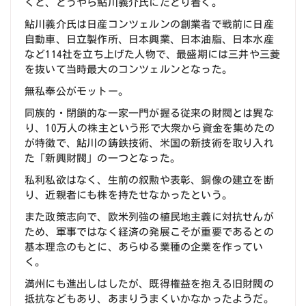
くと、どうやら鮎川義介氏にたどり着く。
鮎川義介氏は日産コンツェルンの創業者で戦前に日産
自動車、日立製作所、日本興業、日本油脂、日本水産
など114社を立ち上げた人物で、最盛期には三井や三菱
を抜いて当時最大のコンツェルンとなった。
無私奉公がモットー。
同族的・閉鎖的な一家一門が握る従来の財閥とは異な
り、10万人の株主という形で大衆から資金を集めたの
が特徴で、鮎川の鋳鉄技術、米国の新技術を取り入れ
た「新興財閥」の一つとなった。
私利私欲はなく、生前の叙勲や表彰、銅像の建立を断
り、近親者にも株を持たせなかったという。
また政策志向で、欧米列強の植民地主義に対抗せんが
ため、軍事ではなく経済の発展こそが重要であるとの
基本理念のもとに、あらゆる業種の企業を作ってい
く。
満州にも進出しはしたが、既得権益を抱える旧財閥の
抵抗などもあり、あまりうまくいかなかったようだ。