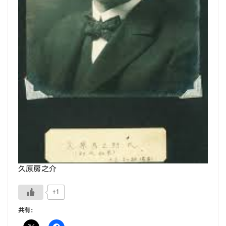
久原房之介
+1
共有: