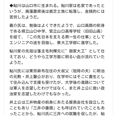
◆鮎川は山口市に生まれる。鮎川家は名家であったと
いうが、廃藩置県後は貧乏士族に転落し、金銭的には
苦労したようだ。
義介氏は、勉強はよくできたようで、山口高商の前身
である県立山口中学、官立山口高等学校（旧旧山高）
を経て、「この先日本を支える男一生の仕事」として
エンジニアの途を目指し、東大工学部に進学した。
鮎川家の先祖は藩主毛利輝元に”御家大工”として仕
えており、どうやら工学方面に明るい血が流れていた
ようだ。
鮎川氏には東京麻布在住の大叔父（祖母の夫）に明治
の元勲・井上馨公がおり、在学中にはそこに書生とし
て住み込んで支援も受けたが、大学後の進路について
は軍人を志望したわけではなく、また井上公に倣い政
治家を志望したわけでもなかった。
井上公は三井物産の前身にあたる貿易会社を設立した
こともあり「三井の番頭」とも呼ばれていたこともあ
ったことから、鮎川氏に三井への就職を促したが、鮎