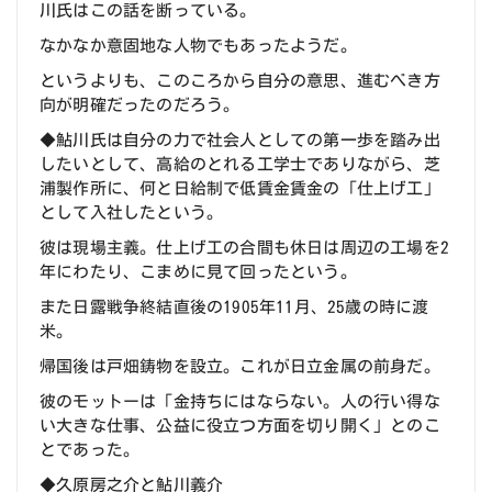
川氏はこの話を断っている。
なかなか意固地な人物でもあったようだ。
というよりも、このころから自分の意思、進むべき方
向が明確だったのだろう。
◆鮎川氏は自分の力で社会人としての第一歩を踏み出
したいとして、高給のとれる工学士でありながら、芝
浦製作所に、何と日給制で低賃金賃金の「仕上げ工」
として入社したという。
彼は現場主義。仕上げ工の合間も休日は周辺の工場を2
年にわたり、こまめに見て回ったという。
また日露戦争終結直後の1905年11月、25歳の時に渡
米。
帰国後は戸畑鋳物を設立。これが日立金属の前身だ。
彼のモットーは「金持ちにはならない。人の行い得な
い大きな仕事、公益に役立つ方面を切り開く」とのこ
とであった。
◆久原房之介と鮎川義介