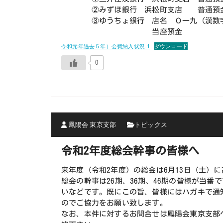
②みずほ銀行 浜松町支店 普通預金 口座
③ゆうちょ銀行 店名 ０一九（漢数
当座預金 口座番号 0
令和元年過去５年）会費納入状況-1
ダウンロード
0
鳳陽会 東京支部
トピックス
令和2年度総会幹事の皆様へ
来年度（令和2年度）の総会は6月13日（土）
総会の幹事は26期、36期、46期の皆様が当
いなどです。既にこの旨、皆様にはハガキで通
のでご協力をお願い致します。
なお、本件に対するお問合せは鳳陽会東京支部