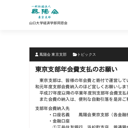
コ
ン
テ
ン
山口大学経済学部同窓会
ツ
へ
ス
キ
ッ
プ
鳳陽会 東京支部
トピックス
東京支部年会費支払のお願い
東京支部は、皆様の年会費と寄付で運営して
和元年度支部会費納入のほど宜しくお願いしま
平成27年度以降の卒業年度別支部年会費支払
また会費の納入は、便利な自動引落を是非ご
支部年会費納入先
・口座名義 鳳陽会東京支部（各金融機
・金融口座
①三井住友銀行 浜松町支店 普通預金 口