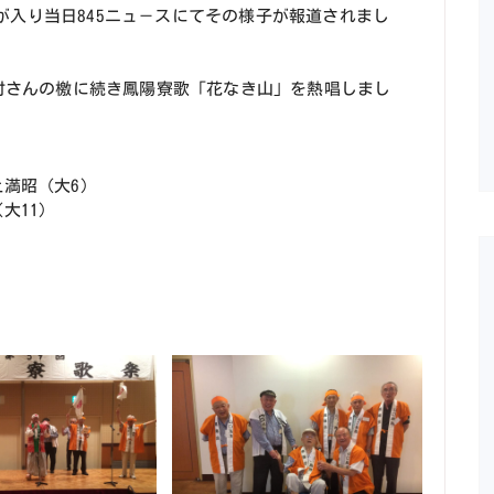
入り当日845ニュ－スにてその様子が報道されまし
木村さんの檄に続き鳳陽寮歌「花なき山」を熱唱しまし
満昭（大6）
大11）