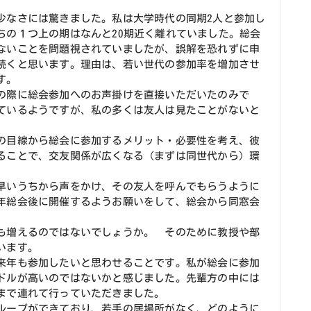
なさには驚きました。私は大学時代の同期2人と参加し
ちの１つ上の期はなんと20期近く離れていました。総会
ないことを問題視されていましたが、誤解を恐れずに申
続くと思います。理由は、若い世代の参加率を増加させ
す。
の際に総会参加へのお声掛けを直接いただいたのみで
ているようですが、私の多くは友人は見たことがないと
の目線から総会に参加するメリット・必要性を考え、彼
ることで、交友関係が広くなる（まずは同世代から）環
早いうちから声をかけ、その友人を呼んでもらうように
年総会後に開催するようお願いをして、総会から同窓会
も増えるのではないでしょうか。 そのために教授や部
います。
来年も参加したいと思わせることです。私が総会に参加
ドルが高いのではないかと感じました。先輩方の中には
まで連れて行っていただきました。
ループができており、若手の居場所がなく、どのように