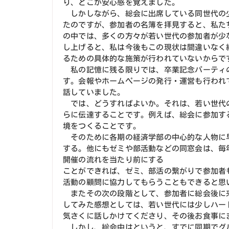
り、どこか安心感を覚えました。
しかしながら、総会に出席している同世代の少
たのですが、参加者の名簿を拝見すると、私た
の中では、多くの方々が若い世代の参加者が少
し上げると、私は今後もこの現状は間違いなく
るための具体的な施策が行われていないからで
私の記憶に残る限りでは、卒業記念パーティ
す。会報やホームページの発行・運営も行われ
話していました。
では、どうすればよいか。それは、若い世代
らに伝達することです。例えば、総会に参加す
境をつくることです。
そのために各期の経済学部の中心的な人物に
する。他にもゼミや部活動などの同窓会は、毎
開催の流れを当たり前にする
ことができれば、ゼミ、部活の繋がりで参加者
活動の顧問に協力してもらうこともできると思
またその次の段階として、参加者に総会後に
してみた感想としては、若い世代には少しハー
気さくに話しかけてくださり、その後お食事に
しかし、総会中はというと、すでに同期でグ