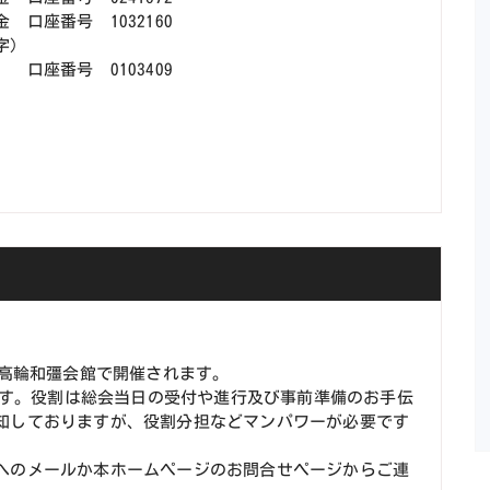
番号 1032160
字）
103409
に高輪和彊会館で開催されます。
番です。役割は総会当日の受付や進行及び事前準備のお手伝
知しておりますが、役割分担などマンパワーが必要です
へのメールか本ホームページのお問合せページからご連