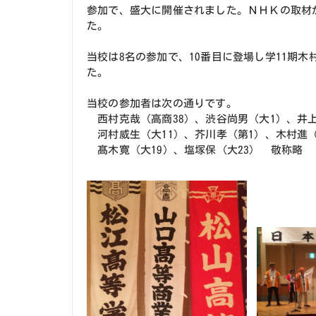
参加で、盛大に開催されました。ＮＨＫの取材が
た。
当校は8名の参加で、10番目に登場し学11期
た。
当校の参加者は次の通りです。
西村克哉（高商38）、渋谷尚男（大1）、井上
河村威生（大11）、芥川孝（第1）、木村進（
髙木寛（大19）、塩塚保（大23） 敬称略