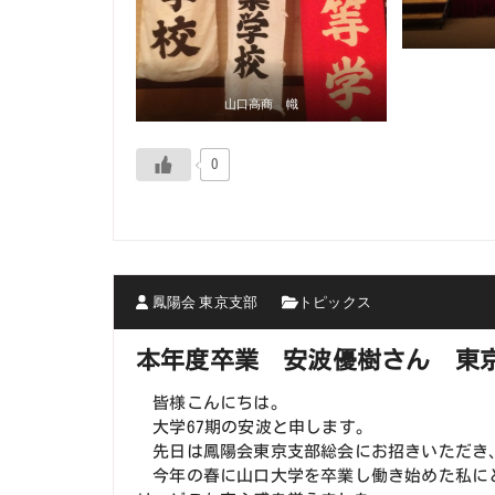
山口高商 幟
0
鳳陽会 東京支部
トピックス
本年度卒業 安波優樹さん 東
皆様こんにちは。
大学67期の安波と申します。
先日は鳳陽会東京支部総会にお招きいただき
今年の春に山口大学を卒業し働き始めた私に